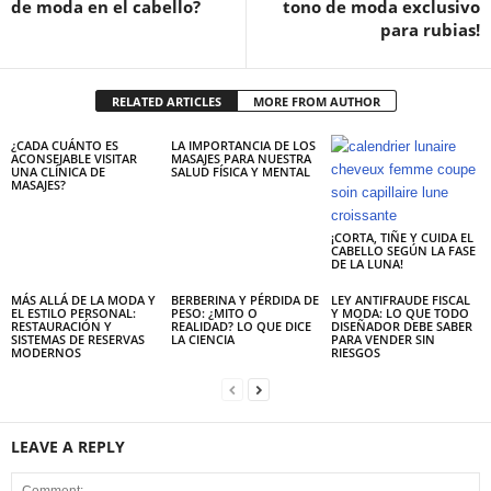
de moda en el cabello?
tono de moda exclusivo
para rubias!
RELATED ARTICLES
MORE FROM AUTHOR
¿CADA CUÁNTO ES
LA IMPORTANCIA DE LOS
ACONSEJABLE VISITAR
MASAJES PARA NUESTRA
UNA CLÍNICA DE
SALUD FÍSICA Y MENTAL
MASAJES?
¡CORTA, TIÑE Y CUIDA EL
CABELLO SEGÚN LA FASE
DE LA LUNA!
MÁS ALLÁ DE LA MODA Y
BERBERINA Y PÉRDIDA DE
LEY ANTIFRAUDE FISCAL
EL ESTILO PERSONAL:
PESO: ¿MITO O
Y MODA: LO QUE TODO
RESTAURACIÓN Y
REALIDAD? LO QUE DICE
DISEÑADOR DEBE SABER
SISTEMAS DE RESERVAS
LA CIENCIA
PARA VENDER SIN
MODERNOS
RIESGOS
LEAVE A REPLY