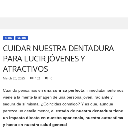
o
】
BLOG
SALUD
CUIDAR NUESTRA DENTADURA
PARA LUCIR JÓVENES Y
ATRACTIVOS
March 25, 2025
152
0
Cuando pensamos en
una sonrisa perfecta
, inmediatamente nos
viene a la mente la imagen de una persona joven, radiante y
segura de sí misma. ¿Coincides conmigo? Y es que, aunque
parezca un detalle menor,
el estado de nuestra dentadura tiene
un impacto directo en nuestra apariencia, nuestra autoestima
y hasta en nuestra salud general
.